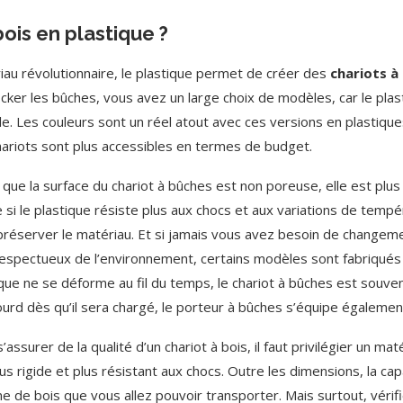
ois en plastique ?
iau révolutionnaire, le plastique permet de créer des
chariots à 
cker les bûches, vous avez un large choix de modèles, car le plast
e. Les couleurs sont un réel atout avec ces versions en plastiques,
hariots sont plus accessibles en termes de budget.
que la surface du chariot à bûches est non poreuse, elle est plus f
si le plastique résiste plus aux chocs et aux variations de tempé
préserver le matériau. Et si jamais vous avez besoin de changeme
respectueux de l’environnement, certains modèles sont fabriqués
que ne se déforme au fil du temps, le chariot à bûches est souven
lourd dès qu’il sera chargé, le porteur à bûches s’équipe égalemen
’assurer de la qualité d’un chariot à bois, il faut privilégier un mat
 rigide et plus résistant aux chocs. Outre les dimensions, la cap
 de bois que vous allez pouvoir transporter. Mais surtout, vérifie