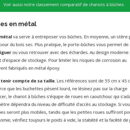
Voir aussi notre classement comparatif de chariots à bûches
hes en métal
 métal
va servir à entreposer vos bûches. En moyenne, un stère
pour du bois sec. Plus pratique, le porte-bûches vous permet de
iguer
ou vous retrouver avec des échardes. Au design moderne 
 d’espace de stockage. Pour limiter les risques de corrosion au
vent fabriqués en métal époxy.
t
tenir compte de sa taille
. Les références sont de 55 cm x 45 
ce que les buchettes pèsent lourd, ne lésinez pas sur la charge
cer, le chariot à bûches s’équipe de roues en caoutchouc qui s’ad
mètre dépendra du niveau de difficulté d’accès au stockage. Si vo
ues seront plus mobiles, tandis que les petites roues suffiront po
ie, vérifiez toujours le poids à vide, la stabilité et la facilité de