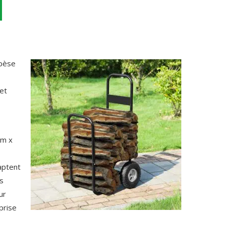
 pèse
et
cm x
aptent
us
ur
 prise