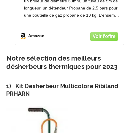
un brûleur de diamètre 60mm, un tuyau de 5m de
mauvaises herbes
longueur, un détendeur Propane de 2.5 bars pour
une bouteille de gaz propane de 13 kg. L'ensemble
se déplace sur un chariot avec poignée
Amazon
Notre sélection des meilleurs
désherbeurs thermiques pour 2023
1) Kit Desherbeur Multicolore Ribiland
PRHARN