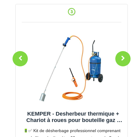
m
KEMPER - Desherbeur thermique +
es
Chariot à roues pour bouteille gaz +
Allume gaz + Détendeur Gaz Bruleur
:
✅ Kit de désherbage professionnel comprenant
60mm Tuyau 5m - Elimination des