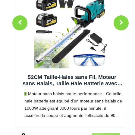
52CM Taille-Haies sans Fil, Moteur
ur
sans Balais, Taille Haie Batterie avec 2
Ah,
Batteries 4,0 Ah, SK5-lame Double
Moteur sans balais haute performance：Ce taille
e
Action, diamètre de Coupe 17 mm,
ans
haie batterie est équipé d’un moteur sans balais de
,
PoignéE Pivotante à 180°, pour Haies,
1000W atteignant 3000 tours par minute, il
Arbres (Bleu Ciel)
accélère la coupe et augmente l’efficacité de 90%.
de
Ce taille-haies électriques assure une performance
stable, moins de vibrations,