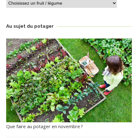
Le
calendrier
des
plantations
Au sujet du potager
Que faire au potager en novembre ?