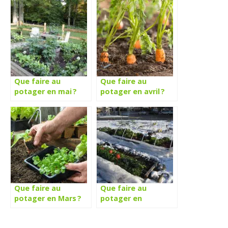
Que faire au
Que faire au
potager en mai ?
potager en avril ?
Que faire au
Que faire au
potager en Mars ?
potager en
décembre ?