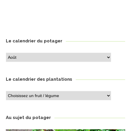
Le calendrier du potager
Le
calendrier
du
potager
Le calendrier des plantations
Le
calendrier
des
plantations
Au sujet du potager